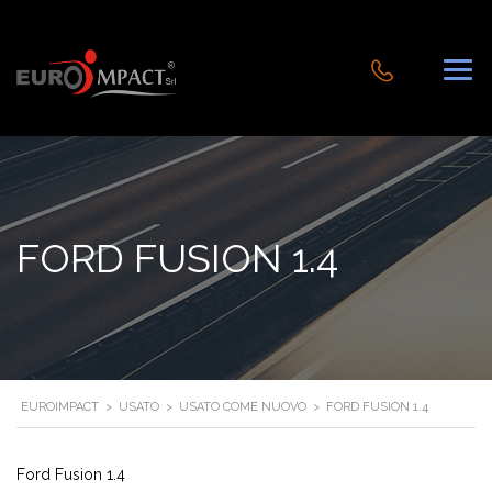
FORD FUSION 1.4
EUROIMPACT
>
USATO
>
USATO COME NUOVO
>
FORD FUSION 1.4
Ford Fusion 1.4