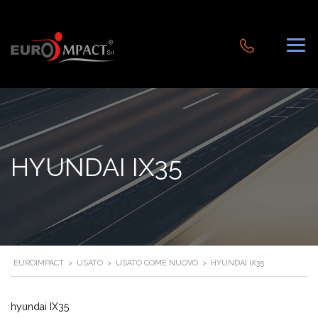
HYUNDAI IX35
EUROIMPACT
>
USATO
>
USATO COME NUOVO
>
HYUNDAI IX35
hyundai IX35