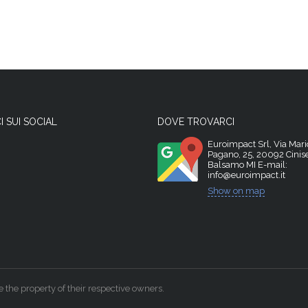
I SUI SOCIAL
DOVE TROVARCI
Euroimpact Srl, Via Mari
Pagano, 25, 20092 Cinise
Balsamo MI E-mail:
info@euroimpact.it
Show on map
the property of their respective owners.