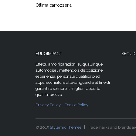
Ottima carrozzeria
EUROIMPACT
SEGUIC
Effettuiamo riparazioni su qualunque
automobile , mettendo a disposizione
esperienza, personale qualificato ed
apparecchiature all’avanguardia al fine di
garantire sempre il miglior rapporto
qualità-prezzo.
Privacy Policy
–
Cookie Policy
© 2015
Stylemix Themes
Trademarks and brands are 