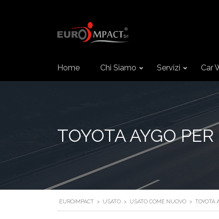
Home
Chi Siamo
Servizi
Car 
TOYOTA AYGO PER
EUROIMPACT
>
USATO
>
USATO COME NUOVO
>
TOYOTA 