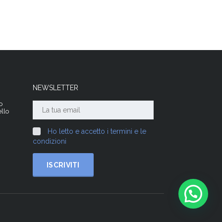
NEWSLETTER
o
llo
Ho letto e accetto i termini e le
condizioni